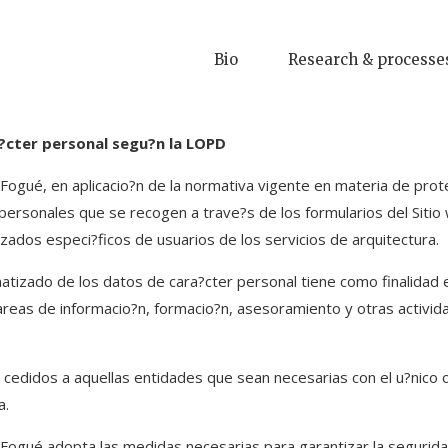
Bio
Research & processe
?cter personal segu?n la LOPD
 Fogué, en aplicacio?n de la normativa vigente en materia de pro
 personales que se recogen a trave?s de los formularios del Siti
izados especi?ficos de usuarios de los servicios de arquitectura.
tizado de los datos de cara?cter personal tiene como finalidad e
reas de informacio?n, formacio?n, asesoramiento y otras activida
cedidos a aquellas entidades que sean necesarias con el u?nico o
a.
 Fogué adopta las medidas necesarias para garantizar la seguridad