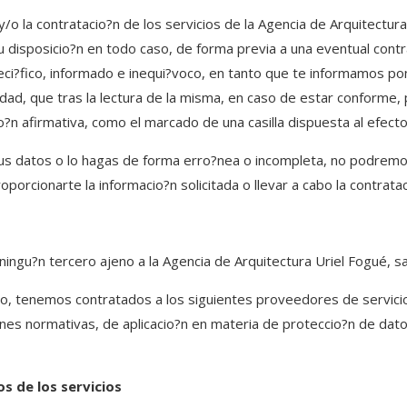
 y/o la contratacio?n de los servicios de la Agencia de Arquitectur
u disposicio?n en todo caso, de forma previa a una eventual contr
eci?fico, informado e inequi?voco, en tanto que te informamos pon
cidad, que tras la lectura de la misma, en caso de estar conform
io?n afirmativa, como el marcado de una casilla dispuesta al efecto
tus datos o lo hagas de forma erro?nea o incompleta, no podremos
porcionarte la informacio?n solicitada o llevar a cabo la contratac
ingu?n tercero ajeno a la Agencia de Arquitectura Uriel Fogué, sal
, tenemos contratados a los siguientes proveedores de servic
iones normativas, de aplicacio?n en materia de proteccio?n de da
s de los servicios