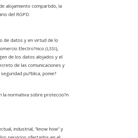
 de alojamiento compartido, la
ario del RGPD.
 de datos y en virtud de lo
omercio Electro?nico (LSSI),
gen de los datos alojados y el
secreto de las comunicaciones y
a seguridad pu?blica, ponie?
n la normativa sobre proteccio?n
ctual, industrial, “know how” y
los servicios ofertados en el