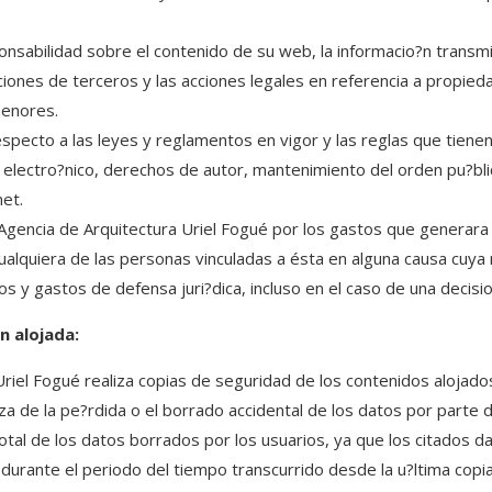
ponsabilidad sobre el contenido de su web, la informacio?n transm
aciones de terceros y las acciones legales en referencia a propied
menores.
specto a las leyes y reglamentos en vigor y las reglas que tiene
o electro?nico, derechos de autor, mantenimiento del orden pu?bli
net.
 Agencia de Arquitectura Uriel Fogué por los gastos que generara 
ualquiera de las personas vinculadas a ésta en alguna causa cuya 
ios y gastos de defensa juri?dica, incluso en el caso de una decisio?
n alojada:
riel Fogué realiza copias de seguridad de los contenidos alojado
a de la pe?rdida o el borrado accidental de los datos por parte d
total de los datos borrados por los usuarios, ya que los citados 
durante el periodo del tiempo transcurrido desde la u?ltima copi