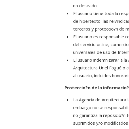
no deseado.
El usuario tiene toda la res
de hipertexto, las reivindic
terceros y proteccio?n de 
El usuario es responsable re
del servicio online, comerci
universales de uso de Inter
El usuario indemnizara? a la
Arquitectura Uriel Fogué o c
al usuario, incluidos honorar
Proteccio?n de la informacio?
La Agencia de Arquitectura U
embargo no se responsabiliz
no garantiza la reposicio?n 
suprimidos y/o modificados 