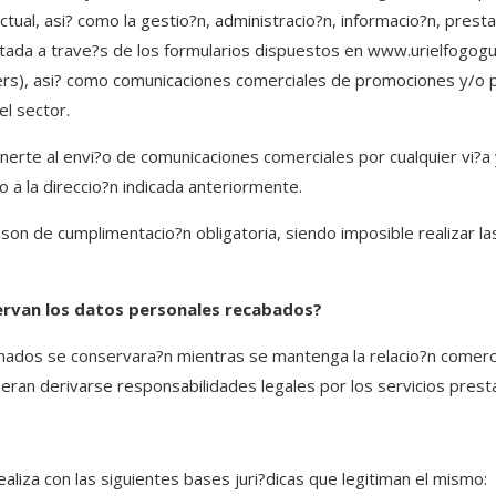
ctual, asi? como la gestio?n, administracio?n, informacio?n, presta
citada a trave?s de los formularios dispuestos en www.urielfogog
ers), asi? como comunicaciones comerciales de promociones y/o p
el sector.
rte al envi?o de comunicaciones comerciales por cualquier vi?a
o a la direccio?n indicada anteriormente.
on de cumplimentacio?n obligatoria, siendo imposible realizar la
ervan los datos personales recabados?
ados se conservara?n mientras se mantenga la relacio?n comercia
dieran derivarse responsabilidades legales por los servicios prest
aliza con las siguientes bases juri?dicas que legitiman el mismo: