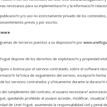
as necesarios para su implementacio?n y la informacio?n relacio
publicacio?n y/o uso no estrictamente privado de los contenidos, t
consentimiento previo y por escrito.
ftware
ogramas de terceros puestos a su disposicio?n por
www.urielfog
 Fogué dispone de los derechos de explotacio?n y propiedad intel
lguno o licencia por el servicio contratado, sobre el software nec
formacio?n te?cnica de seguimiento del servicio, excepcio?n hecha 
 de los servicios contratados y u?nicamente durante la duracio?n
del cumplimiento del contrato, el usuario necesitara? autorizacio
ué, quedando prohibido al usuario acceder, modificar, visualizar l
edad de Uriel Fogué, asumiendo la responsabilidad civil y penal de