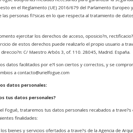
uesto en el Reglamento (UE) 2016/679 del Parlamento Europeo y 
e las personas fi?sicas en lo que respecta al tratamiento de datos
omento ejercitar los derechos de acceso, oposicio?n, rectificacio
ercicio de estos derechos puede realizarlo el propio usuario a tra
 direccio?n: C/ Maestro Arbós 3, of. 110. 28045, Madrid. España.
los datos facilitados por e?l son ciertos y correctos, y se comp
cambios a contacto@urielfogue.com
los datos personales:
os tus datos personales?
iel Fogué, trataremos tus datos personales recabados a trave?s d
ientes finalidades:
los bienes y servicios ofertados a trave?s de la Agencia de Arqui