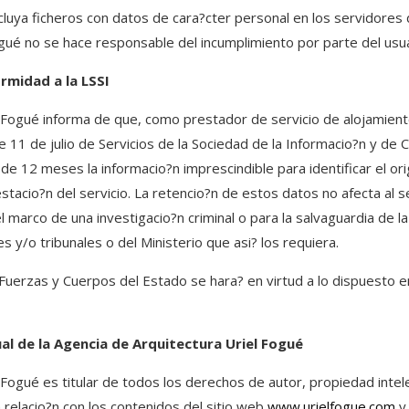
ncluya ficheros con datos de cara?cter personal en los servidores
ogué no se hace responsable del incumplimiento por parte del usu
rmidad a la LSSI
 Fogué informa de que, como prestador de servicio de alojamiento
 11 de julio de Servicios de la Sociedad de la Informacio?n y de C
e 12 meses la informacio?n imprescindible para identificar el ori
stacio?n del servicio. La retencio?n de estos datos no afecta al 
l marco de una investigacio?n criminal o para la salvaguardia de l
s y/o tribunales o del Ministerio que asi? los requiera.
Fuerzas y Cuerpos del Estado se hara? en virtud a lo dispuesto e
l de la Agencia de Arquitectura Uriel Fogué
 Fogué es titular de todos los derechos de autor, propiedad intele
relacio?n con los contenidos del sitio web
www.urielfogue.com
y 